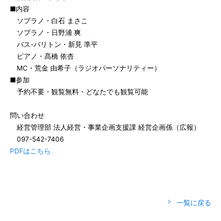
■内容
ソプラノ・白石 まさこ
ソプラノ・日野浦 爽
バス-バリトン・新見 準平
ピアノ・髙橋 依杏
MC・荒金 由希子（ラジオパーソナリティー）
■参加
予約不要・観覧無料・どなたでも観覧可能
問い合わせ
経営管理部 法人経営・事業企画支援課 経営企画係（広報）
097-542-7406
PDFはこちら
一覧に戻る