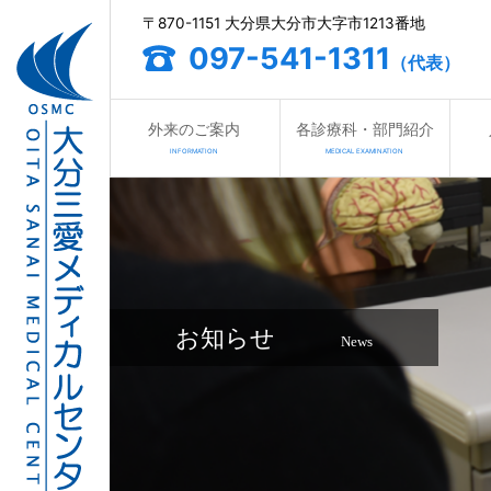
〒870-1151 大分県大分市大字市1213番地
097-541-1311
（代表）
外来のご案内
各診療科・部門紹介
INFORMATION
MEDICAL EXAMINATION
お知らせ
News