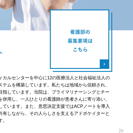
介
ィカルセンターを中⼼に12の医療法⼈と社会福祉法⼈の
ステムを構築しています。私たちは地域から信頼され、
⽬指しています。当院は、プライマリナーシングとチー
を併⽤し、⼀⼈ひとりの看護師が患者さんに寄り添い、
しています。また、意思決定⽀援ではACPノートを導⼊
共有しながら、その⼈らしさを⽀えるアドボケイターと
す。