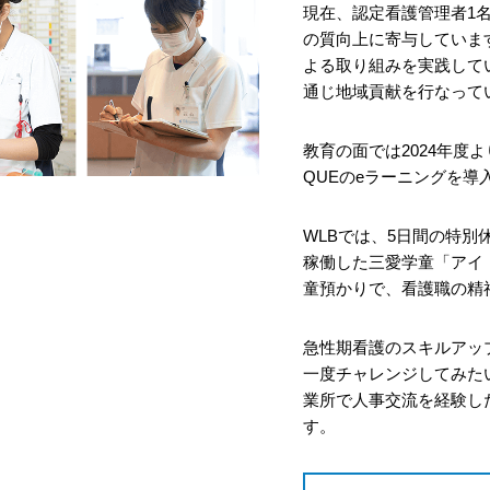
現在、認定看護管理者1
の質向上に寄与していま
よる取り組みを実践して
通じ地域貢献を⾏なって
教育の⾯では2024年度
QUEのeラーニングを
WLBでは、5⽇間の特別
稼働した三愛学童「アイ
童預かりで、看護職の精
急性期看護のスキルアッ
⼀度チャレンジしてみた
業所で⼈事交流を経験し
す。