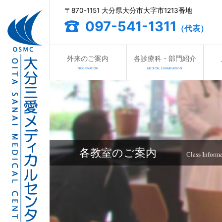
〒870-1151 大分県大分市大字市1213番地
097-541-1311
（代表）
外来のご案内
各診療科・部門紹介
INFORMATION
MEDICAL EXAMINATION
各教室のご案内
Class Inform