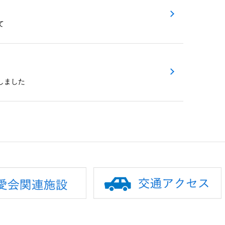
て
催しました