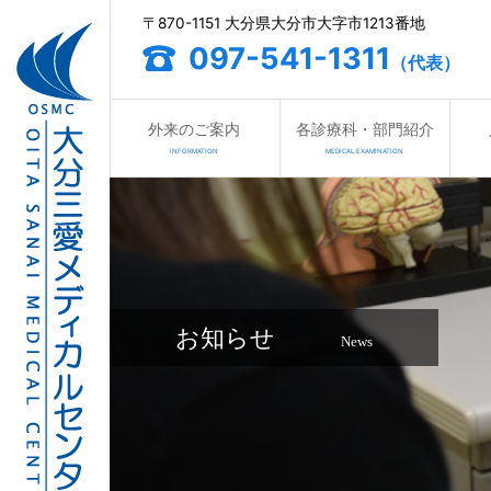
〒870-1151 大分県大分市大字市1213番地
097-541-1311
（代表）
外来のご案内
各診療科・部門紹介
INFORMATION
MEDICAL EXAMINATION
お知らせ
News