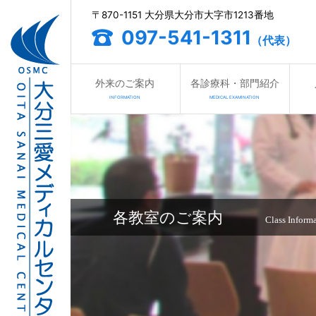
〒870-1151 大分県大分市大字市1213番地
097-541-1311
（代表）
外来のご案内
各診療科・部門紹介
INFORMATION
MEDICAL EXAMINATION
各教室のご案内
Class Inform