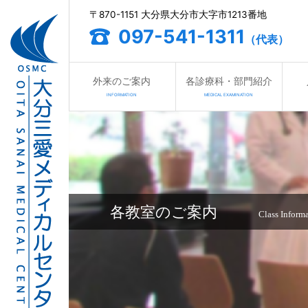
〒870-1151 大分県大分市大字市1213番地
097-541-1311
（代表）
外来のご案内
各診療科・部門紹介
INFORMATION
MEDICAL EXAMINATION
各教室のご案内
Class Inform